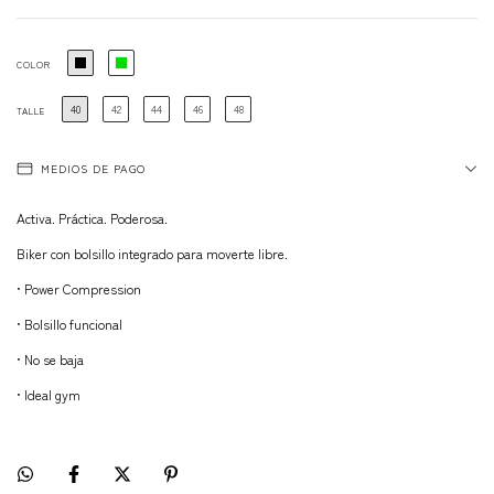
COLOR
40
42
44
46
48
TALLE
MEDIOS DE PAGO
Activa. Práctica. Poderosa.
Biker con bolsillo integrado para moverte libre.
• Power Compression
• Bolsillo funcional
• No se baja
• Ideal gym