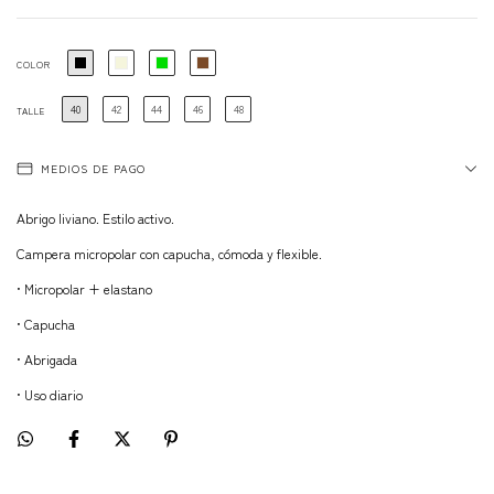
COLOR
40
42
44
46
48
TALLE
MEDIOS DE PAGO
Abrigo liviano. Estilo activo.
Campera micropolar con capucha, cómoda y flexible.
• Micropolar + elastano
• Capucha
• Abrigada
• Uso diario