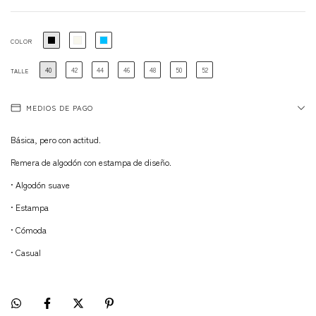
COLOR
40
42
44
46
48
50
52
TALLE
MEDIOS DE PAGO
Básica, pero con actitud.
Remera de algodón con estampa de diseño.
• Algodón suave
• Estampa
• Cómoda
• Casual