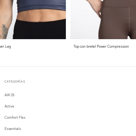
wer Leg
Top con bretel Power Compression
CATEGORÍAS
AW 26
Active
Comfort Flex
Essentials