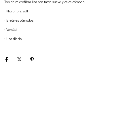
Top de microfibra lisa con tacto suave y calce cómodo.
• Microfibra soft
• Breteles cómodos
• Versátil
• Uso diario