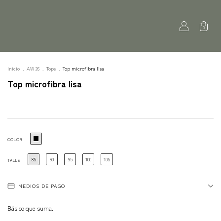
0
Inicio
.
AW 26
.
Tops
.
Top microfibra lisa
Top microfibra lisa
COLOR
85
90
95
100
105
TALLE
MEDIOS DE PAGO
Básico que suma.