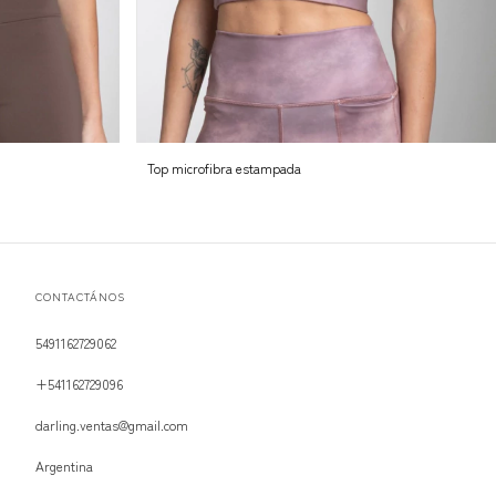
Top microfibra estampada
CONTACTÁNOS
5491162729062
+541162729096
darling.ventas@gmail.com
Argentina